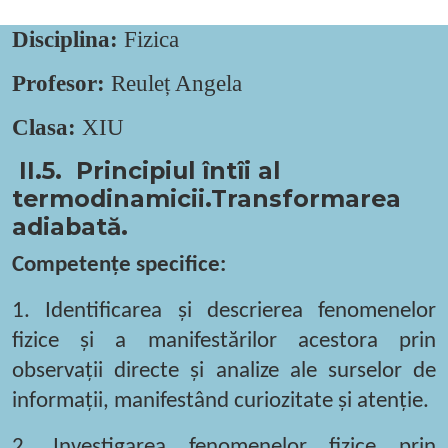
Disciplina:
Fizica
Profesor:
Reuleț Angela
Clasa:
X
I
U
II.5. Principiul întîi al
termodinamicii.Transformarea
adiabată.
Competențe specifice:
1.
Identificarea și descrierea fenomenelor
fizice și a manifestărilor acestora prin
observații directe și analize ale surselor de
informații, manifestând curiozitate și atenție.
2.
Investigarea fenomenelor fizice prin