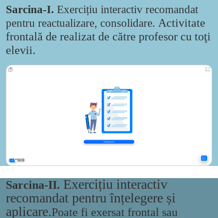
Sarcina-I.
Exercițiu interactiv recomandat
pentru reactualizare, consolidare
.
Activitate
frontală de realizat de către
profesor
cu toţi
elevii.
Exercițiu interactiv
Sarcina-II.
recomandat pentru înțelegere și
aplicare.
Poate fi exersat frontal sau