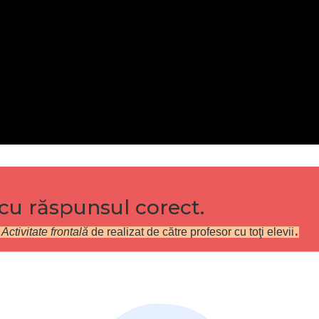
u răspunsul corect.
.
.
Activitate frontală
de realizat de către profesor cu toţi elevii