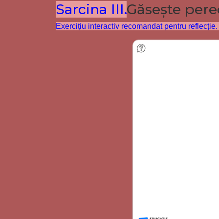
Sarcina III.
Găsește perec
Exercițiu interactiv recomandat pentru reflecție. 