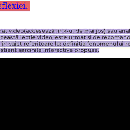
eflexiei.
at video(accesează link-ul de mai jos) sau anal
n această lecție video, este urmat și de recoman
 în caiet referitoare la: definiția fenomenului re
știent sarcinile interactive propuse.