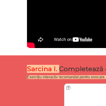
Sarcina I.
Completează c
Exercițiu interactiv recomandat pentru evocare