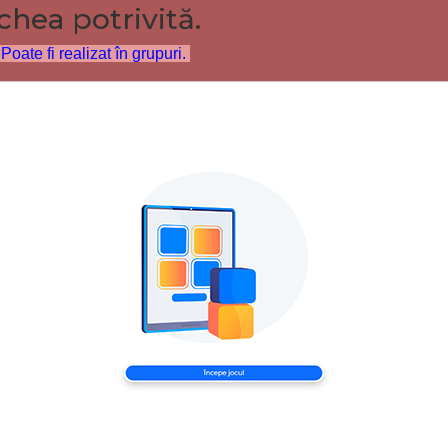
hea potrivită.
Poate fi realizat în grupuri.